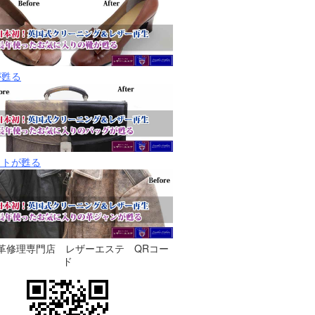
が甦る
ットが甦る
革修理専門店 レザーエステ
QRコー
ド