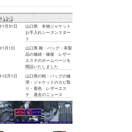
5年1月31日
山口県 冬物ジャケット
お手入れシーズンスター
ト
5年1月1日
山口県 靴・バッグ・革製
品の修繕・修復 レザー
エステのホームページを
開設いたしました
4年12月1日
山口県の鞄・バッグの修
理・ジャケットのカビ取
り・着色 レザーエス
テ 過去のニュース
る